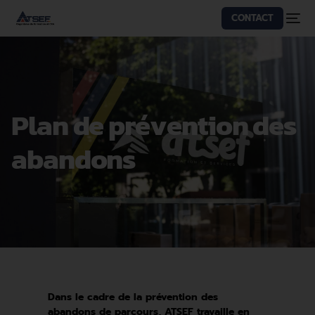
CONTACT
P
l
a
n
d
e
p
r
é
v
e
n
t
i
o
n
d
e
s
a
b
a
n
d
o
n
s
Dans le cadre de la prévention des
abandons de parcours, ATSEF travaille en