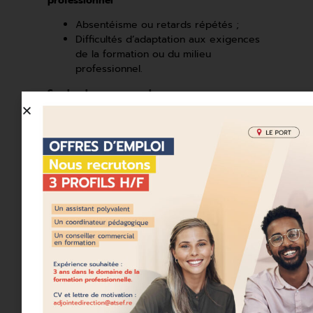
professionnel
Absentéisme ou retards répétés ;
Difficultés d’adaptation aux exigences
de la formation ou du milieu
professionnel.
Sur le plan personnel
Mal-être exprimé de manière explicite
ou implicite ;
Isolement ou perte de confiance.
3 – Mettre en place des actions
d’accompagnement
ATSEF met en œuvre différents outils afin de
prévenir ou limiter les ruptures de parcours.
En amont de la formation
Des tests de positionnement
permettant de vérifier l’adéquation
entre le profil du candidat et son