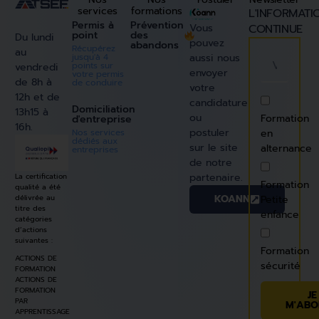
services
formations
L'INFORMATI
Permis à
Prévention
Vous
CONTINUE
point
des
Du lundi
pouvez
abandons
Récupérez
au
jusqu'à 4
aussi nous
points sur
vendredi
envoyer
votre permis
de 8h à
de conduire
votre
12h et de
candidature
Domiciliation
13h15 à
ou
Formation
d'entreprise
16h.
postuler
Nos services
en
dédiés aux
sur le site
alternance
entreprises
de notre
partenaire.
La certification
Formation
qualité a été
KOANN
délivrée au
Petite
titre des
enfance
catégories
d’actions
suivantes :
Formation
ACTIONS DE
sécurité
FORMATION
ACTIONS DE
FORMATION
JE
PAR
M'ABO
APPRENTISSAGE